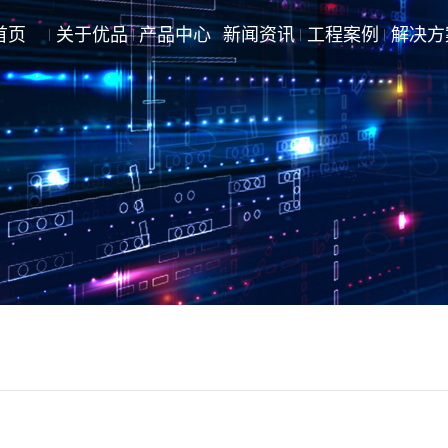
首页
关于优品
产品中心
新闻资讯
工程案例
解决方
公司动态
商业\住宅\办公类
行业资讯
医院\学校\铁路\机场\公建类
技术知识
企业\工业类