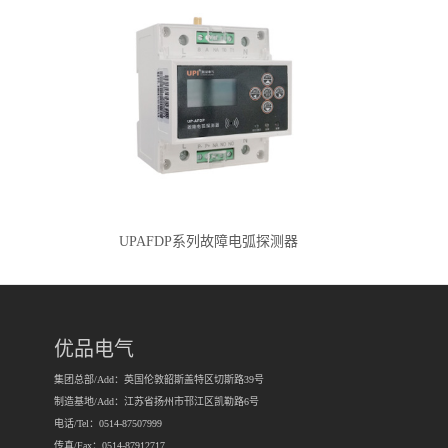
UPAFDP系列故障电弧探测器
优品电气
集团总部/Add：英国伦敦韶斯盖特区切斯路39号
制造基地/Add：江苏省扬州市邗江区凯勒路6号
电话/Tel：0514-87507999
传真/Fax：0514-87912717