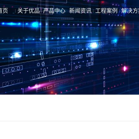
首页
关于优品
产品中心
新闻资讯
工程案例
解决方
公司动态
商业\住宅\办公类
行业资讯
医院\学校\铁路\机场\公建类
技术知识
企业\工业类