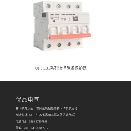
UPSCB1系列浪涌后备保护器
优品电气
集团总部/Add：英国伦敦韶斯盖特区切斯路39号
制造基地/Add：江苏省扬州市邗江区凯勒路6号
电话/Tel：0514-87507999
传真/Fax：0514-87912717